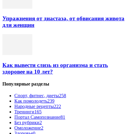
Упражнения от диастаза, от обвисания живота
для женщин
Как вывести слизь из организма и стать
здоровее на 10 лет?
Популярные разделы
Спорт, фитнес, диеты
258
Как помолодеть
239
Народные рецепты
222
Тренинги
165
Портал Самопознание
81
Без рубрики
2
Омоложение
2
Здоровье
0