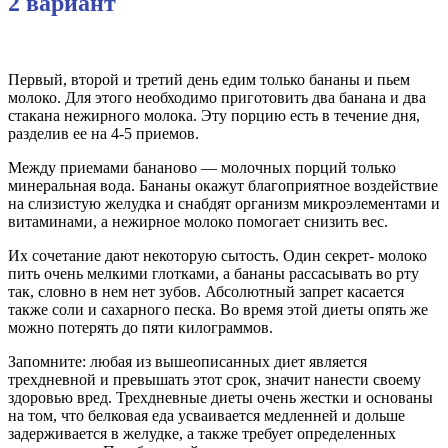
2 вариант
Первый, второй и третий день едим только бананы и пьем
молоко. Для этого необходимо приготовить два банана и два
стакана нежирного молока. Эту порцию есть в течение дня,
разделив ее на 4-5 приемов.
Между приемами бананово — молочных порций только
минеральная вода. Бананы окажут благоприятное воздействие
на слизистую желудка и снабдят организм микроэлементами и
витаминами, а нежирное молоко помогает снизить вес.
Их сочетание дают некоторую сытость. Один секрет- молоко
пить очень мелкими глотками, а бананы рассасывать во рту
так, словно в нем нет зубов. Абсолютный запрет касается
также соли и сахарного песка. Во время этой диеты опять же
можно потерять до пяти килограммов.
Запомните: любая из вышеописанных диет является
трехдневной и превышать этот срок, значит нанести своему
здоровью вред. Трехдневные диеты очень жестки и основаны
на том, что белковая еда усваивается медленней и дольше
задерживается в желудке, а также требует определенных