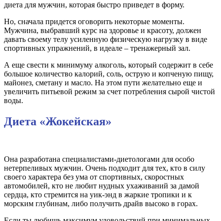
диета для мужчин, которая быстро приведет в форму.
Но, сначала придется оговорить некоторые моменты.
Мужчина, выбравший курс на здоровье и красоту, должен
давать своему телу усиленную физическую нагрузку в виде
спортивных упражнений, в идеале – тренажерный зал.
А еще свести к минимуму алкоголь, который содержит в себе
большое количество калорий, соль, острую и копченую пищу,
майонез, сметану и масло. На этом пути желательно еще и
увеличить питьевой режим за счет потребления сырой чистой
воды.
Диета «Жокейская»
Она разработана специалистами-диетологами для особо
нетерпеливых мужчин. Очень подходит для тех, кто в силу
своего характера без ума от спортивных, скоростных
автомобилей, кто не любит нудных ухаживаний за дамой
сердца, кто стремится на уик-энд в жаркие тропики и к
морским глубинам, либо получить драйв высоко в горах.
Если ты любишь максимум удовольствий при минимальных