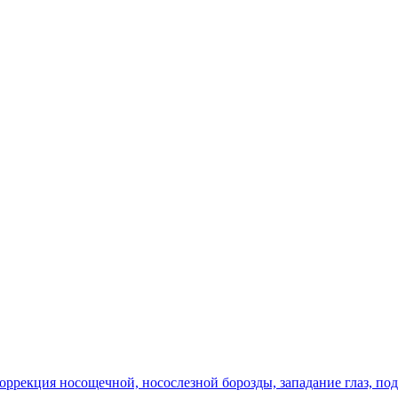
оррекция носощечной, носослезной борозды, западание глаз, по