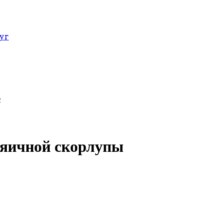
уг
е
з яичной скорлупы