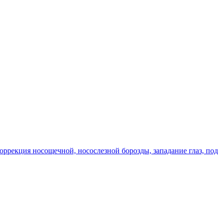
оррекция носощечной, носослезной борозды, западание глаз, по