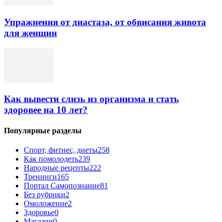
Упражнения от диастаза, от обвисания живота
для женщин
Как вывести слизь из организма и стать
здоровее на 10 лет?
Популярные разделы
Спорт, фитнес, диеты
258
Как помолодеть
239
Народные рецепты
222
Тренинги
165
Портал Самопознание
81
Без рубрики
2
Омоложение
2
Здоровье
0
Магазин
0