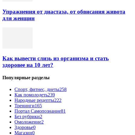
Упражнения от диастаза, от обвисания живота
для женщин
Как вывести слизь из организма и стать
здоровее на 10 лет?
Популярные разделы
Спорт, фитнес, диеты
258
Как помолодеть
239
Народные рецепты
222
Тренинги
165
Портал Самопознание
81
Без рубрики
2
Омоложение
2
Здоровье
0
Магазин
0