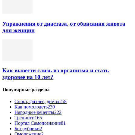
Упражнения от диастаза, от обвисания живота
для женщин
Как вывести слизь из организма и стать
здоровее на 10 лет?
Популярные разделы
Спорт, фитнес, диеты
258
Как помолодеть
239
Народные рецепты
222
Тренинги
165
Портал Самопознание
81
Без рубрики
2
Омоложение
2