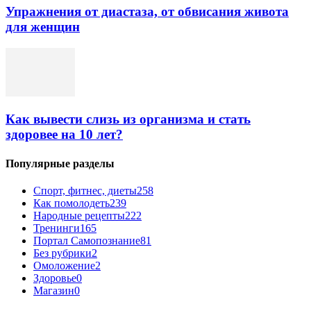
Упражнения от диастаза, от обвисания живота
для женщин
Как вывести слизь из организма и стать
здоровее на 10 лет?
Популярные разделы
Спорт, фитнес, диеты
258
Как помолодеть
239
Народные рецепты
222
Тренинги
165
Портал Самопознание
81
Без рубрики
2
Омоложение
2
Здоровье
0
Магазин
0