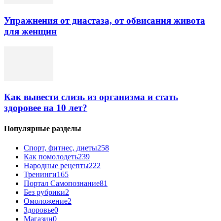
Упражнения от диастаза, от обвисания живота
для женщин
Как вывести слизь из организма и стать
здоровее на 10 лет?
Популярные разделы
Спорт, фитнес, диеты
258
Как помолодеть
239
Народные рецепты
222
Тренинги
165
Портал Самопознание
81
Без рубрики
2
Омоложение
2
Здоровье
0
Магазин
0