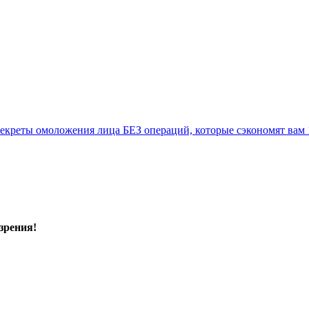
екреты омоложения лица БЕЗ операций, которые сэкономят вам 1
зрения!