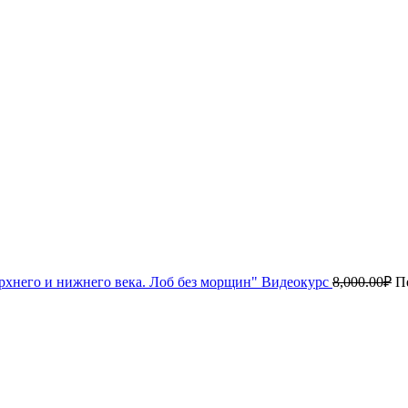
рхнего и нижнего века. Лоб без морщин" Видеокурс
8,000.00
₽
П