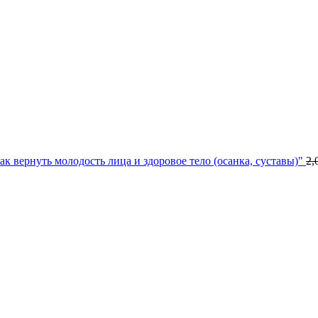
к вернуть молодость лица и здоровое тело (осанка, суставы)"
2,