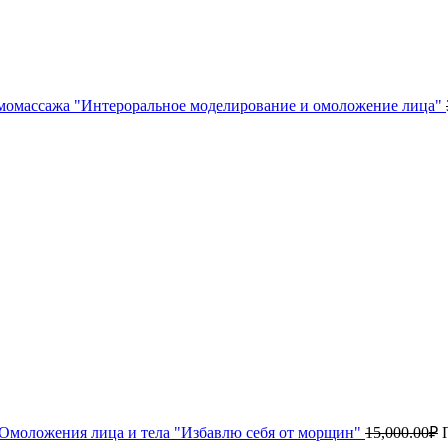
момассажа "Интероральное моделирование и омоложение лица"
Омоложения лица и тела "Избавлю себя от морщин"
15,000.00
₽