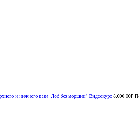
рхнего и нижнего века. Лоб без морщин" Видеокурс
8,000.00
₽
П