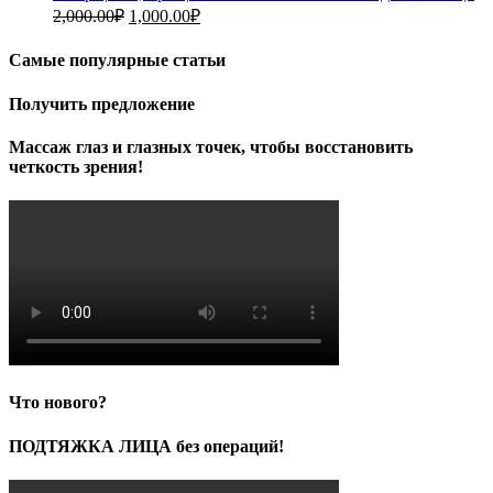
Первоначальная
Текущая
2,000.00
₽
1,000.00
₽
цена
цена:
составляла
1,000.00₽.
Самые популярные статьи
2,000.00₽.
Получить предложение
Массаж глаз и глазных точек, чтобы восстановить
четкость зрения!
Что нового?
ПОДТЯЖКА ЛИЦА без операций!