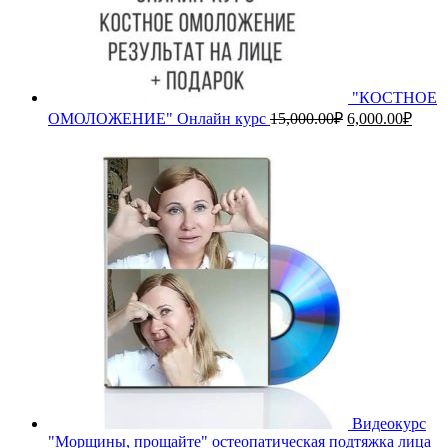
"КОСТНОЕ
Первоначальн
Теку
ОМОЛОЖЕНИЕ" Онлайн курс
15,000.00
₽
6,000.00
₽
цена
цена:
составляла
6,000
15,000.00₽.
Видеокурс
"Морщины, прощайте" остеопатическая подтяжка лица