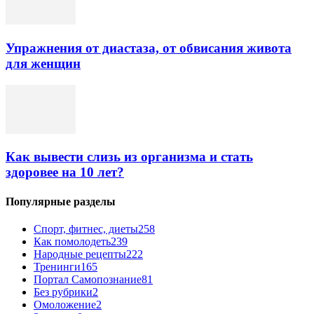
Упражнения от диастаза, от обвисания живота
для женщин
Как вывести слизь из организма и стать
здоровее на 10 лет?
Популярные разделы
Спорт, фитнес, диеты
258
Как помолодеть
239
Народные рецепты
222
Тренинги
165
Портал Самопознание
81
Без рубрики
2
Омоложение
2