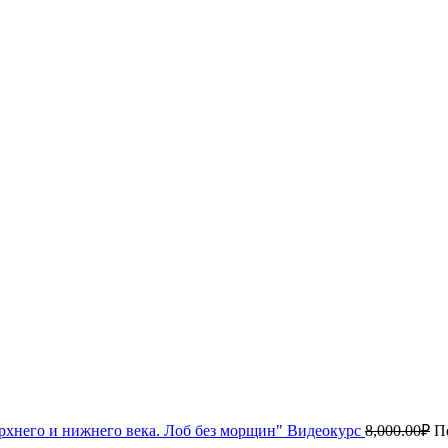
рхнего и нижнего века. Лоб без морщин" Видеокурс
8,000.00
₽
П