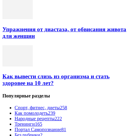
Упражнения от диастаза, от обвисания живота
для женщин
Как вывести слизь из организма и стать
здоровее на 10 лет?
Популярные разделы
Спорт, фитнес, диеты
258
Как помолодеть
239
Народные рецепты
222
Тренинги
165
Портал Самопознание
81
Без рубрики
2