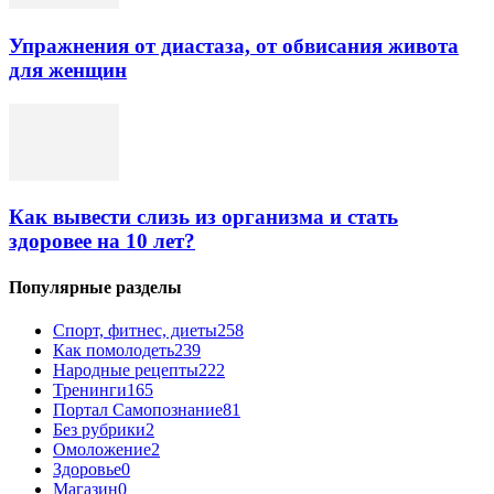
Упражнения от диастаза, от обвисания живота
для женщин
Как вывести слизь из организма и стать
здоровее на 10 лет?
Популярные разделы
Спорт, фитнес, диеты
258
Как помолодеть
239
Народные рецепты
222
Тренинги
165
Портал Самопознание
81
Без рубрики
2
Омоложение
2
Здоровье
0
Магазин
0