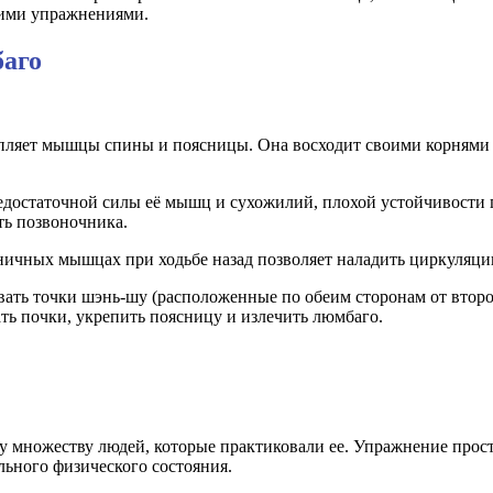
кими упражнениями.
баго
епляет мышцы спины и поясницы. Она восходит своими корнями
едостаточной силы её мышц и сухожилий, плохой устойчивости
ть позвоночника.
ничных мышцах при ходьбе назад позволяет наладить циркуляцию
ать точки шэнь-шу (расположенные по обеим сторонам от второ
ать почки, укрепить поясницу и излечить люмбаго.
у множеству людей, которые практиковали ее. Упражнение прост
льного физического состояния.