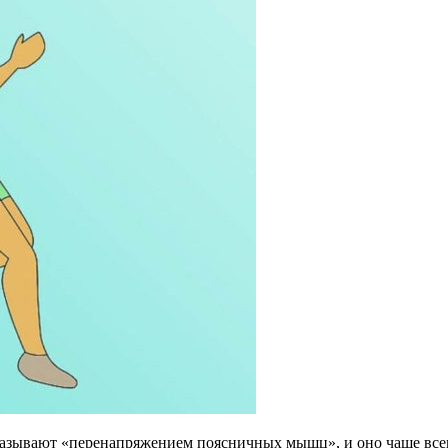
азывают «перенапряжением поясничных мышц», и оно чаще всего