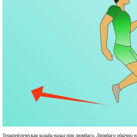
Терапевтическая ходьба назад при люмбаго. Люмбаго обычно н