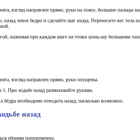
днята, взгляд направлен прямо, руки на поясе, большие пальцы 
 назад левое бедро и сделайте шаг назад. Перенесите вес тела н
авой.
огой, нажимая при каждом шаге на точки шэнь-шу большими паль
нята, взгляд направлен прямо, руки опущены.
1. При ходьбе назад размахивайте руками.
а бёдра необходимо отводить назад, насколько возможно.
ходьбе назад
ться обоими попеременно.