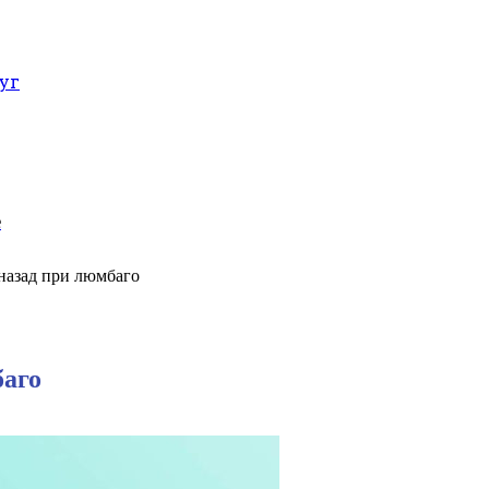
уг
е
 назад при люмбаго
баго