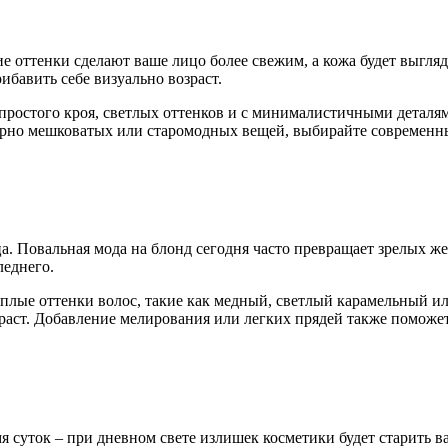
е оттенки сделают ваше лицо более свежим, а кожа будет выгляд
бавить себе визуально возраст.
простого кроя, светлых оттенков и с минималистичными деталя
мерно мешковатых или старомодных вещей, выбирайте современн
а. Повальная мода на блонд сегодня часто превращает зрелых ж
леднего.
теплые оттенки волос, такие как медный, светлый карамельный 
раст. Добавление мелирования или легких прядей также поможет
 суток – при дневном свете излишек косметики будет старить в