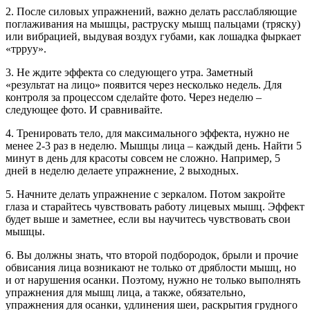
2. После силовых упражнений, важно делать расслабляющие
поглаживания на мышцы, раструску мышц пальцами (тряску)
или вибрацией, выдувая воздух губами, как лошадка фыркает
«трруу».
3. Не ждите эффекта со следующего утра. Заметный
«результат на лицо» появится через несколько недель. Для
контроля за процессом сделайте фото. Через неделю –
следующее фото. И сравнивайте.
4. Тренировать тело, для максимального эффекта, нужно не
менее 2-3 раз в неделю. Мышцы лица – каждый день. Найти 5
минут в день для красоты совсем не сложно. Например, 5
дней в неделю делаете упражнение, 2 выходных.
5. Начните делать упражнение с зеркалом. Потом закройте
глаза и старайтесь чувствовать работу лицевых мышц. Эффект
будет выше и заметнее, если вы научитесь чувствовать свои
мышцы.
6. Вы должны знать, что второй подбородок, брыли и прочие
обвисания лица возникают не только от дряблости мышц, но
и от нарушения осанки. Поэтому, нужно не только выполнять
упражнения для мышц лица, а также, обязательно,
упражнения для осанки, удлинения шеи, раскрытия грудного