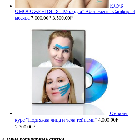
КЛУБ
ОМОЛОЖЕНИЯ "Я - Молодая" Абонемент "Сапфир" 3
Первоначальная
Текущая
месяца
7,000.00
₽
3,500.00
₽
цена
цена:
составляла
3,500.00₽.
7,000.00₽.
Онлайн-
курс "Подтяжка лица и тела тейпами"
4,000.00
₽
Первоначальная
Текущая
2,700.00
₽
цена
цена:
составляла
2,700.00₽.
Самые популярные статьи