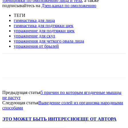
тренировки по омоложению лица и тела
, а также
подписывайтесь на
Дзен-канал по омоложению
ТЕГИ
гимнастика для лица
гимнастика для подтяжки щек
упражнение для подтяжки щек
упражнение для скул
упражнения для четкого овала лица
упражнения от брылей
VK
Twitter
Pinterest
Telegram
Предыдущая статья
5 причин по которым ягодичные мышцы
не растут
Следующая статья
Выведение солей из организма народными
способами
ЭТО МОЖЕТ БЫТЬ ИНТЕРЕСНО
ЕЩЕ ОТ АВТОРА