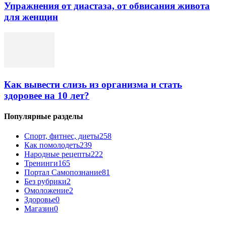
Упражнения от диастаза, от обвисания живота
для женщин
Как вывести слизь из организма и стать
здоровее на 10 лет?
Популярные разделы
Спорт, фитнес, диеты
258
Как помолодеть
239
Народные рецепты
222
Тренинги
165
Портал Самопознание
81
Без рубрики
2
Омоложение
2
Здоровье
0
Магазин
0