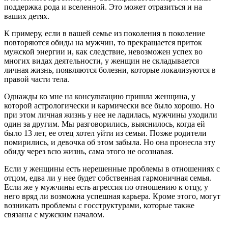
поддержка рода и вселенной. Это может отразиться и на
ваших детях.
К примеру, если в вашей семье из поколения в поколение
повторяются обиды на мужчин, то прекращается приток
мужской энергии и, как следствие, невозможен успех во
многих видах деятельности, у женщин не складывается
личная жизнь, появляются болезни, которые локализуются в
правой части тела.
Однажды ко мне на консультацию пришла женщина, у
которой астрологически и кармически все было хорошо. Но
при этом личная жизнь у нее не ладилась, мужчины уходили
один за другим. Мы разговорились, выяснилось, когда ей
было 13 лет, ее отец хотел уйти из семьи. Позже родители
помирились, и девочка об этом забыла. Но она пронесла эту
обиду через всю жизнь, сама этого не осознавая.
Если у женщины есть нерешенные проблемы в отношениях с
отцом, едва ли у нее будет собственная гармоничная семья.
Если же у мужчины есть агрессия по отношению к отцу, у
него вряд ли возможна успешная карьера. Кроме этого, могут
возникать проблемы с госструктурами, которые также
связаны с мужским началом.