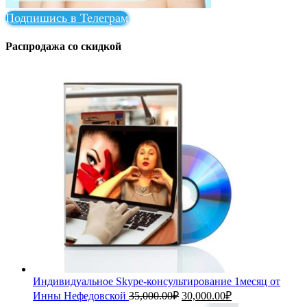
Подпишись в Телеграм
Распродажа со скидкой
Индивидуальное Skype-консультирование 1месяц от
Первоначальная
Текущая
Инны Нефедовской
35,000.00
₽
30,000.00
₽
цена
цена: