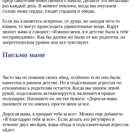
представителям божественного начала. Делайте это несколько
раз каждый день. В момент поклона, когда мы опускаем
голову ниже сердца, уходят гордыня и обиды.
Если вы кланяетесь искренне, от души, не ожидая чего-то
взамен, то могут происходить удивительные вещи. Вдруг
звонит мама и говорит: «Извини меня, я в детстве была к тебе
несправедлива». Как бы далеки ни были от вас родители, на
энергетическом уровне они все чувствуют.
Письмо маме
Часто мы не помним своих обид, особенно если они были
нанесены в раннем детстве. Но в подсознании агрессия по
отношению к родителям остается. Когда мы пишем левой
рукой, подсознание активизируется, включается правое
полушарие. Напишите на листке бумаги: «Дорогая мама
(назовите ее по имени), прости меня за все.
Дорогая мама, я прощаю тебя за все». Можно еще добавить:
«Я благодарю тебя за все». Если делать это регулярно в
течение двух месяцев, ваша обида и подсознательная агрессия
уйдут.