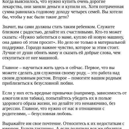
Когда выяснилось, что нужно купить очень дорогие
лекарства, они заняли деньги и купили их. Хотя потраченная
сумма равнялась годовому доходу четырех семей. Вы хотели
бы, чтобы у вас были такие дети?
Значит, вы сами должны стать таким ребенком. Служите
близким с радостью, делайте их счастливыми. Кто-то может
сказать: «Нужно заботиться о маме, куплю ей новую машину,
она давно об этом просит». Но дело не только в материальной
поддержке. Гораздо важнее чувство, которое за этим стоит.
Лучше от души обнять маму и сказать ей добрые слова, чем
откупиться от нее машиной.
Главное – научиться жить здесь и сейчас. Первое, что вы
можете сделать для служения своему роду, – это работа над
своим духовным ростом. Второе – помогите вашим родным
приблизиться к безусловной любви.
Если у них есть вредные привычки (например, зависимость от
алкоголя или табака), попытайтесь убедить их в пользе
здорового образа жизни, но делайте это ненавязчиво, без
агрессии. Главное, что нужно от нас в отношении с
родителями, – безусловная любовь.
Выражайте им свое почтение. Относитесь к их недостаткам с
юмором. Будьте тактичны. А если родители все же обидятся,