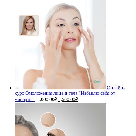
составляла
30,000.00₽.
35,000.00₽.
Онлайн-
курс Омоложения лица и тела "Избавлю себя от
Первоначальная
Текущая
морщин"
15,000.00
₽
5,500.00
₽
цена
цена:
составляла
5,500.00₽.
15,000.00₽.