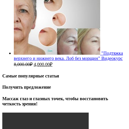
"Подтяжка
верхнего и нижнего века. Лоб без морщин" Видеокурс
Первоначальная
Текущая
8,000.00
₽
4,000.00
₽
цена
цена:
составляла
4,000.00₽.
Самые популярные статьи
8,000.00₽.
Получить предложение
Массаж глаз и глазных точек, чтобы восстановить
четкость зрения!