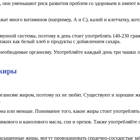
 они уменьшают риск развития проблем со здоровьем и имеют в
т много витаминов (например, А и C), калий и клетчатку, кото
унной системы, поэтому в день стоит употреблять 140-230 грам
таких как белый хлеб и продукты с добавлением сахара.
обходимые организму. Употребляйте каждый день три чашки люб
 жиры
рганизме жиром, поэтому их не любят. Существуют и хорошие 
.
а или меньше. Понимание того, какие жиры стоит употреблять в
вкового и канолового масла, сои и орехов. Также употребляйте 
сыщенные жиры, могут провоцировать сердечно-сосудистые заб