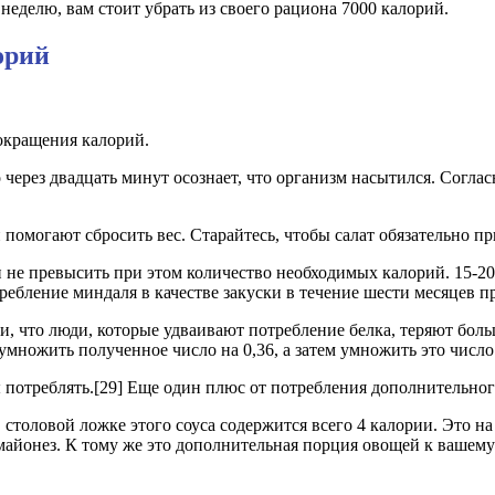
 неделю, вам стоит убрать из своего рациона 7000 калорий.
орий
окращения калорий.
о через двадцать минут осознает, что организм насытился. Сог
помогают сбросить вес. Старайтесь, чтобы салат обязательно п
 не превысить при этом количество необходимых калорий. 15-20 
ребление миндаля в качестве закуски в течение шести месяцев п
и, что люди, которые удваивают потребление белка, теряют бол
умножить полученное число на 0,36, а затем умножить это число 
ы потреблять.[29] Еще один плюс от потребления дополнительного
 столовой ложке этого соуса содержится всего 4 калории. Это на 
 майонез. К тому же это дополнительная порция овощей к вашему