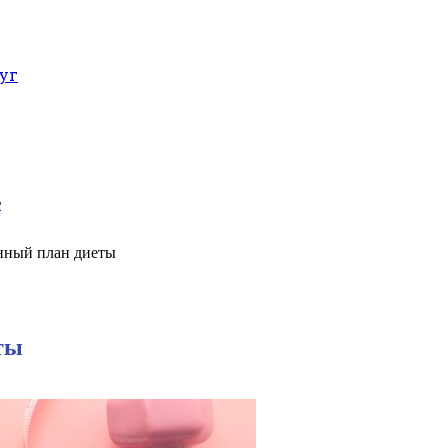
уг
е
енный план диеты
ты