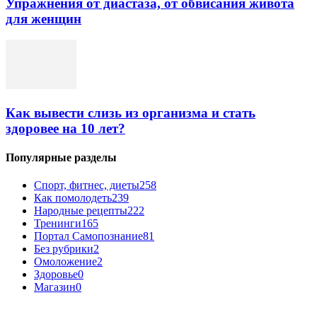
Упражнения от диастаза, от обвисания живота
для женщин
Как вывести слизь из организма и стать
здоровее на 10 лет?
Популярные разделы
Спорт, фитнес, диеты
258
Как помолодеть
239
Народные рецепты
222
Тренинги
165
Портал Самопознание
81
Без рубрики
2
Омоложение
2
Здоровье
0
Магазин
0