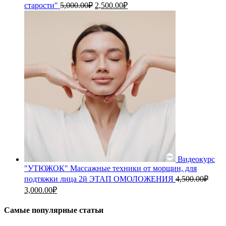
Первоначальная
Текущая
старости"
5,000.00
₽
2,500.00
₽
цена
цена:
составляла
2,500.00₽.
5,000.00₽.
Видеокурс
"УТЮЖОК" Массажные техники от морщин, для
подтяжки лица 2й ЭТАП ОМОЛОЖЕНИЯ
4,500.00
₽
Первоначальная
Текущая
3,000.00
₽
цена
цена:
составляла
3,000.00₽.
Самые популярные статьи
4,500.00₽.