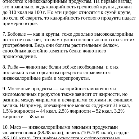
относятся к низкокалорийным продуктам. На первый взгляд
это правильно, ведь калорийность гречневой крупы доходит
до 310 ккал на 100 г. Но эти цифры относятся к сухой крупе,
но если её сварить, то калорийность готового продукта падает
примерно втрое.
7. Бобовые — как и крупы, тоже довольно высококалорийны,
но это не означает, что вам нужно полностью отказаться от их
употребления. Ведь они богаты растительным белком,
способным достойно заменить белки животного
происхождения.
8. Рыба — животные белки всё же необходимы, и с их
поставкой в наш организм прекрасно справляются
низкокалорийные рыба и морепродукты.
9. Молочные продукты — калорийность молочных и
кисломолочных продуктов также зависит от жирности, но
разница между жирными и нежирными сортами не слишком
велика. Например, обезжиренное молоко содержит 31 ккал,
1,5% жирности – 44 ккал, 2,5% жирности – 52 ккал, 3,2%
жирности – 58 ккал.
10. Мясо — низкокалорийными мясными продуктами
являются почки (88-98 ккал), печень (105-109 ккал), сердце
(96-101 ккал). Эти цифры относятся к субпродуктам из