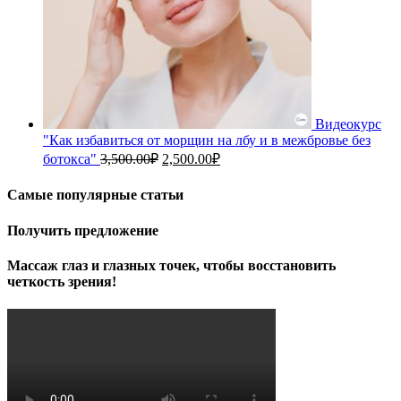
Видеокурс
"Как избавиться от морщин на лбу и в межбровье без
Первоначальная
Текущая
ботокса"
3,500.00
₽
2,500.00
₽
цена
цена:
составляла
2,500.00₽.
Самые популярные статьи
3,500.00₽.
Получить предложение
Массаж глаз и глазных точек, чтобы восстановить
четкость зрения!