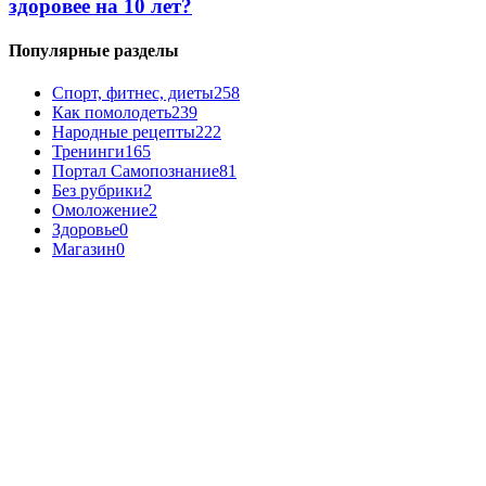
здоровее на 10 лет?
Популярные разделы
Спорт, фитнес, диеты
258
Как помолодеть
239
Народные рецепты
222
Тренинги
165
Портал Самопознание
81
Без рубрики
2
Омоложение
2
Здоровье
0
Магазин
0