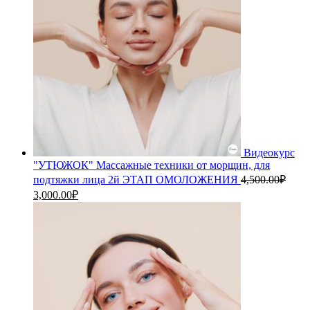
Видеокурс
"УТЮЖОК" Массажные техники от морщин, для
подтяжки лица 2й ЭТАП ОМОЛОЖЕНИЯ
4,500.00
₽
Первоначальная
Текущая
3,000.00
₽
цена
цена:
составляла
3,000.00₽.
4,500.00₽.