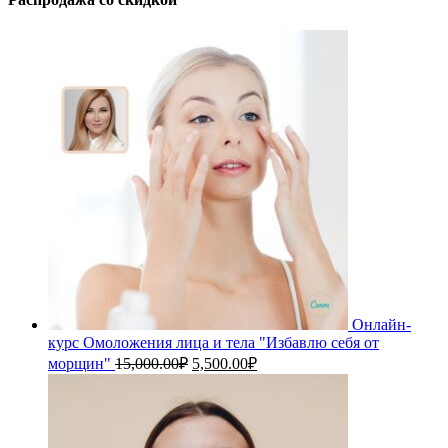
Онлайн-
курс Омоложения лица и тела "Избавлю себя от
Первоначальная
Текущая
морщин"
15,000.00
₽
5,500.00
₽
цена
цена:
составляла
5,500.00₽.
15,000.00₽.