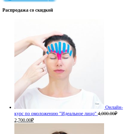
Распродажа со скидкой
Онлайн-
курс по омоложению "Идеальное лицо"
4,000.00
₽
Первоначальная
Текущая
2,700.00
₽
цена
цена:
составляла
2,700.00₽.