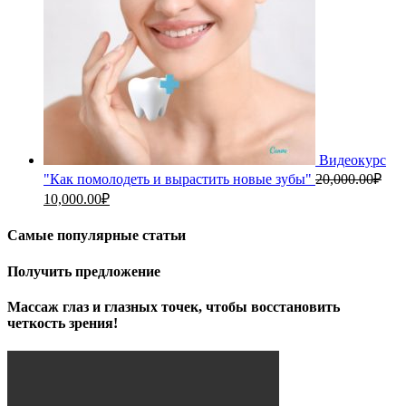
Видеокурс
"Как помолодеть и вырастить новые зубы"
20,000.00
₽
Первоначальная
Текущая
10,000.00
₽
цена
цена:
составляла
10,000.00₽.
Самые популярные статьи
20,000.00₽.
Получить предложение
Массаж глаз и глазных точек, чтобы восстановить
четкость зрения!