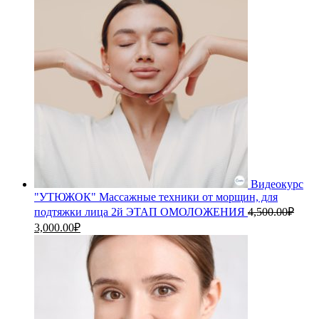
4,000.00₽.
Видеокурс
"УТЮЖОК" Массажные техники от морщин, для
подтяжки лица 2й ЭТАП ОМОЛОЖЕНИЯ
4,500.00
₽
Первоначальная
Текущая
3,000.00
₽
цена
цена:
составляла
3,000.00₽.
4,500.00₽.