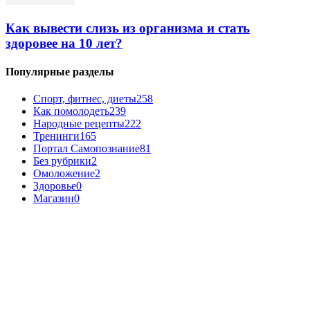
Как вывести слизь из организма и стать
здоровее на 10 лет?
Популярные разделы
Спорт, фитнес, диеты
258
Как помолодеть
239
Народные рецепты
222
Тренинги
165
Портал Самопознание
81
Без рубрики
2
Омоложение
2
Здоровье
0
Магазин
0