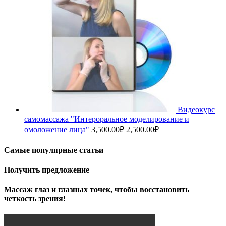
Видеокурс
самомассажа "Интероральное моделирование и
Первоначальная
Текущая
омоложение лица"
3,500.00
₽
2,500.00
₽
цена
цена:
составляла
2,500.00₽.
Самые популярные статьи
3,500.00₽.
Получить предложение
Массаж глаз и глазных точек, чтобы восстановить
четкость зрения!