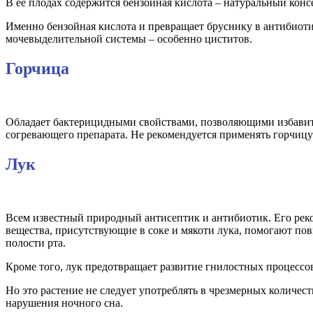
В ее плодах содержится бензойная кислота – натуральный конс
Именно бензойная кислота и превращает бруснику в антибиоти
мочевыделительной системы – особенно циститов.
Горчица
Обладает бактерицидными свойствами, позволяющими избавить
согревающего препарата. Не рекомендуется применять горчицу 
Лук
Всем известный природный антисептик и антибиотик. Его реком
вещества, присутствующие в соке и мякоти лука, помогают п
полости рта.
Кроме того, лук предотвращает развитие гнилостных процессо
Но это растение не следует употреблять в чрезмерных количес
нарушения ночного сна.