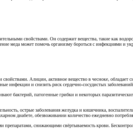
тельными свойствами. Он содержит вещества, такие как водоро
ние меда может помочь организму бороться с инфекциями и ук
 свойствами. Алицин, активное вещество в чесноке, обладает
ные инфекции и снизить риск сердечно-сосудистых заболеваний
ивают бактерий, патогенные грибки и некоторых паразитически
льность, острые заболевания желудка и кишечника, воспалител
ахарном диабете, обезвоживании количество ежедневно потребля
ми препаратами, снижающими свёртываемость крови. Бесконтро