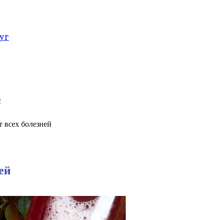
уг
е
 всех болезней
ей