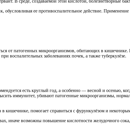
ервант. В среде, создаваемой этой кислотой, болезнетворные ба
к, обусловливая ее противоспалительное действие. Применение
ся от патогенных микроорганизмов, обитающих в кишечнике. Пр
при воспалительных заболеваниях почек, а также туберкулёзе.
ендуется есть круглый год, а особенно — весной и осенью, ког
овысить иммунитет, убивают патогенные микроорганизмы, норм
в в кишечнике, помогает справиться с фурункулёзом и некотор
твах, иначе возможны повышение кислотности желудочного сока,