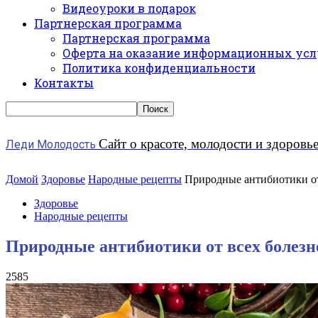
Видеоуроки в подарок
Партнерская программа
Партнерская программа
Оферта на оказание информационных усл
Политика конфиденциальности
Контакты
Сайт о красоте, молодости и здоровь
Леди Молодость
Домой
Здоровье
Народные рецепты
Природные антибиотики от
Здоровье
Народные рецепты
Природные антибиотики от всех болезн
2585