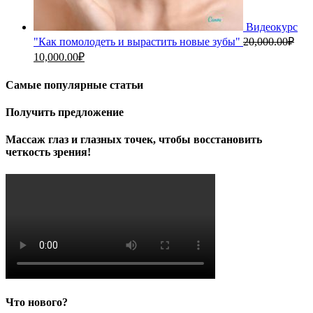
Видеокурс
"Как помолодеть и вырастить новые зубы"
20,000.00
₽
Первоначальная
Текущая
10,000.00
₽
цена
цена:
составляла
10,000.00₽.
Самые популярные статьи
20,000.00₽.
Получить предложение
Массаж глаз и глазных точек, чтобы восстановить
четкость зрения!
Что нового?