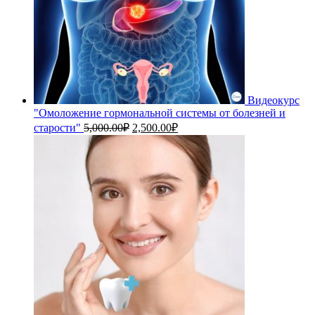
Видеокурс
"Омоложение гормональной системы от болезней и
Первоначальная
Текущая
старости"
5,000.00
₽
2,500.00
₽
цена
цена:
составляла
2,500.00₽.
5,000.00₽.