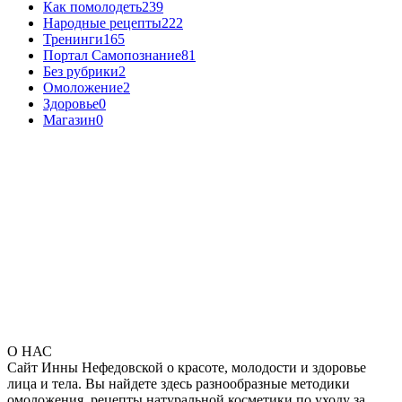
Как помолодеть
239
Народные рецепты
222
Тренинги
165
Портал Самопознание
81
Без рубрики
2
Омоложение
2
Здоровье
0
Магазин
0
О НАС
Сайт Инны Нефедовской о красоте, молодости и здоровье
лица и тела. Вы найдете здесь разнообразные методики
омоложения, рецепты натуральной косметики по уходу за