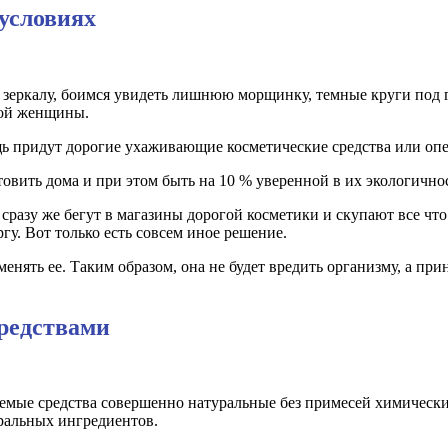
условиях
зеркалу, боимся увидеть лишнюю морщинку, темные круги под гл
бой женщины.
щь придут дорогие ухаживающие косметические средства или оп
ить дома и при этом быть на 10 % уверенной в их экологичност
зу же бегут в магазины дорогой косметики и скупают все что в
гу. Вот только есть совсем иное решение.
ять ее. Таким образом, она не будет вредить организму, а прин
редствами
няемые средства совершенно натуральные без примесей химичес
ральных ингредиентов.