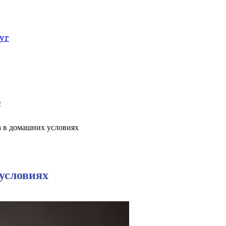
уг
е
 в домашних условиях
условиях