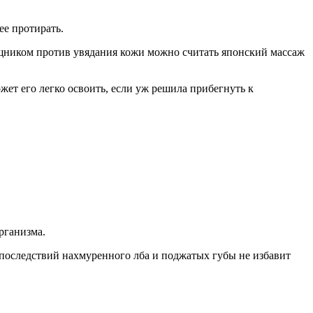
ее протирать.
щником против увядания кожи можно считать японский массаж
т его легко освоить, если уж решила прибегнуть к
рганизма.
 последствий нахмуренного лба и поджатых губы не избавит