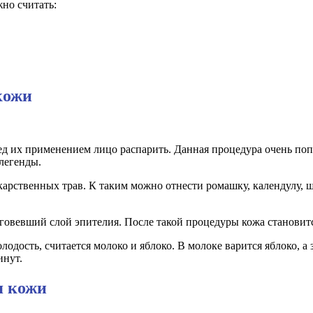
но считать:
кожи
ред их применением лицо распарить. Данная процедура очень по
 легенды.
карственных трав. К таким можно отнести ромашку, календулу,
говевший слой эпителия. После такой процедуры кожа становитс
дость, считается молоко и яблоко. В молоке варится яблоко, а 
инут.
я кожи