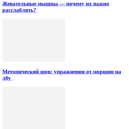
Жевательные мышцы — почему их важно
расслаблять?
Метопический шов: упражнения от морщин на
лбу