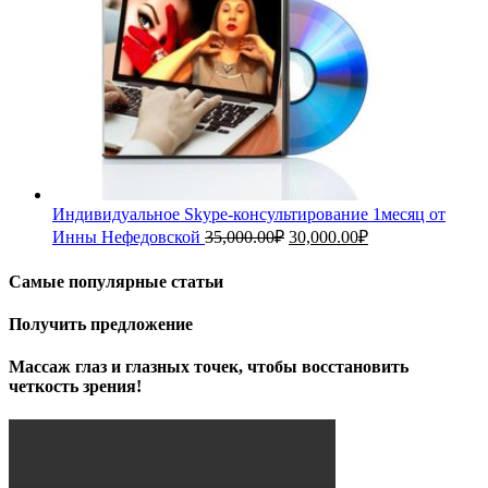
Индивидуальное Skype-консультирование 1месяц от
Первоначальная
Текущая
Инны Нефедовской
35,000.00
₽
30,000.00
₽
цена
цена:
составляла
30,000.00₽.
Самые популярные статьи
35,000.00₽.
Получить предложение
Массаж глаз и глазных точек, чтобы восстановить
четкость зрения!