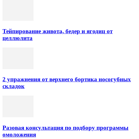
Тейпирование живота, бедер и ягодиц от
целлюлита
2 упражнения от верхнего бортика носогубных
складок
Разовая консультация по подбору программы
омоложения