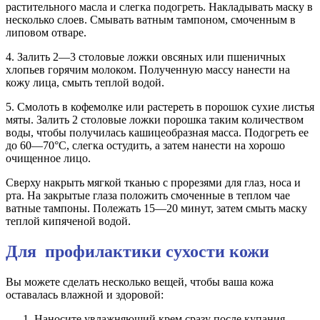
растительного масла и слегка подогреть. Накладывать маску в
несколько слоев. Смывать ватным тампоном, смоченным в
липовом отваре.
4. Залить 2—3 столовые ложки овсяных или пшеничных
хлопьев горячим молоком. Полученную массу нанести на
кожу лица, смыть теплой водой.
5. Смолоть в кофемолке или растереть в порошок сухие листья
мяты. Залить 2 столовые ложки порошка таким количеством
воды, чтобы получилась кашицеобразная масса. Подогреть ее
до 60—70°С, слегка остудить, а затем нанести на хорошо
очищенное лицо.
Сверху накрыть мягкой тканью с прорезями для глаз, носа и
рта. На закрытые глаза положить смоченные в теплом чае
ватные тампоны. Полежать 15—20 минут, затем смыть маску
теплой кипяченой водой.
Для профилактики сухости кожи
Вы можете сделать несколько вещей, чтобы ваша кожа
оставалась влажной и здоровой:
Наносите увлажняющий крем сразу после купания.