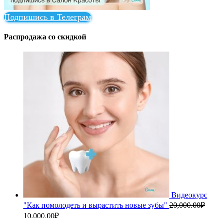
Подпишись в Телеграм
Распродажа со скидкой
Видеокурс
"Как помолодеть и вырастить новые зубы"
20,000.00
₽
Первоначальная
Текущая
10,000.00
₽