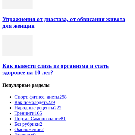
Упражнения от диастаза, от обвисания живота
для женщин
Как вывести слизь из организма и стать
здоровее на 10 лет?
Популярные разделы
Спорт, фитнес, диеты
258
Как помолодеть
239
Народные рецепты
222
Тренинги
165
Портал Самопознание
81
Без рубрики
2
Омоложение
2
Здоровье
0