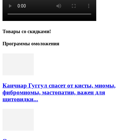
Товары со скидками!
Программы омоложения
Канчнар Гуггул спасет от кисты, миомы,
фибромиомы, мастопатии, важен для
щитовидки...