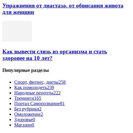
Упражнения от диастаза, от обвисания живота
для женщин
Как вывести слизь из организма и стать
здоровее на 10 лет?
Популярные разделы
Спорт, фитнес, диеты
258
Как помолодеть
239
Народные рецепты
222
Тренинги
165
Портал Самопознание
81
Без рубрики
2
Омоложение
2
Здоровье
0
Магазин
0