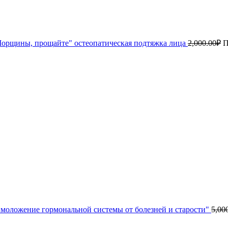
орщины, прощайте" остеопатическая подтяжка лица
2,000.00
₽
П
моложение гормональной системы от болезней и старости"
5,00