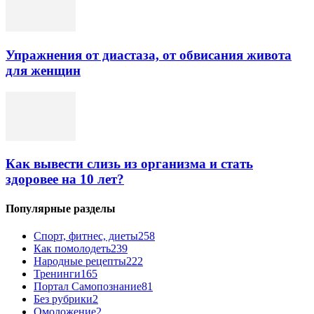
Упражнения от диастаза, от обвисания живота
для женщин
Как вывести слизь из организма и стать
здоровее на 10 лет?
Популярные разделы
Спорт, фитнес, диеты
258
Как помолодеть
239
Народные рецепты
222
Тренинги
165
Портал Самопознание
81
Без рубрики
2
Омоложение
2