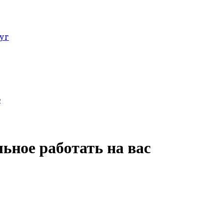
уг
е
льное работать на вас