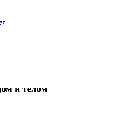
уг
е
цом и телом