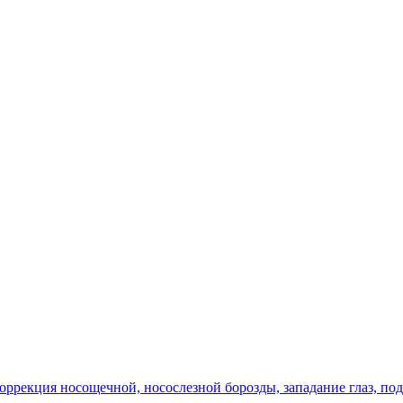
оррекция носощечной, носослезной борозды, западание глаз, по