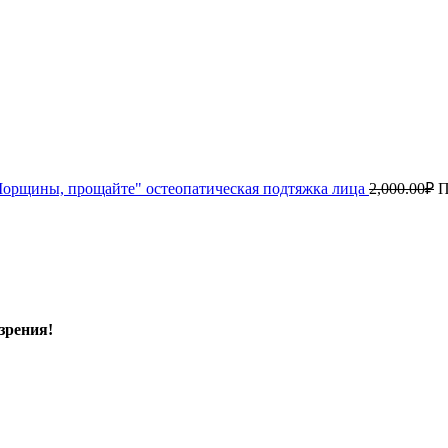
орщины, прощайте" остеопатическая подтяжка лица
2,000.00
₽
П
зрения!