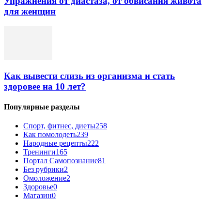
Упражнения от диастаза, от обвисания живота
для женщин
Как вывести слизь из организма и стать
здоровее на 10 лет?
Популярные разделы
Спорт, фитнес, диеты
258
Как помолодеть
239
Народные рецепты
222
Тренинги
165
Портал Самопознание
81
Без рубрики
2
Омоложение
2
Здоровье
0
Магазин
0