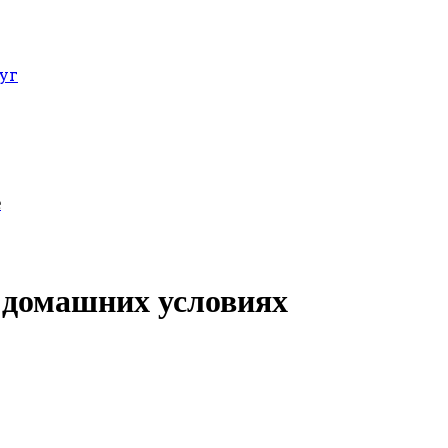
уг
е
в домашних условиях