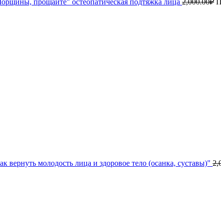
орщины, прощайте" остеопатическая подтяжка лица
2,000.00
₽
П
к вернуть молодость лица и здоровое тело (осанка, суставы)"
2,