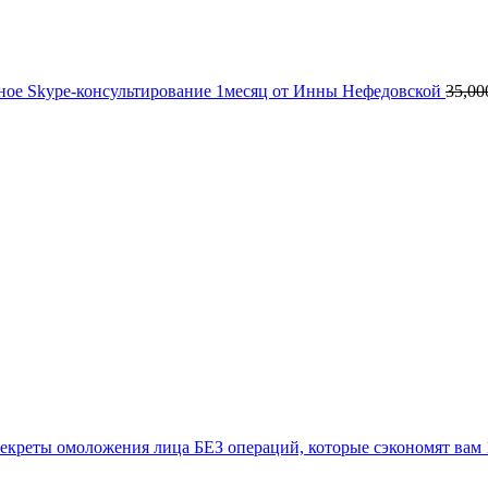
ое Skype-консультирование 1месяц от Инны Нефедовской
35,00
екреты омоложения лица БЕЗ операций, которые сэкономят вам 1