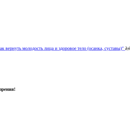
к вернуть молодость лица и здоровое тело (осанка, суставы)"
2,
зрения!