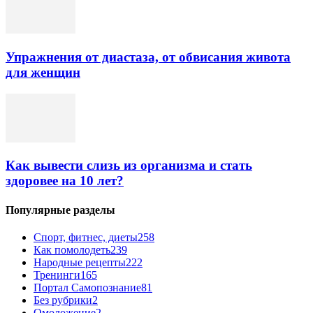
Упражнения от диастаза, от обвисания живота
для женщин
Как вывести слизь из организма и стать
здоровее на 10 лет?
Популярные разделы
Спорт, фитнес, диеты
258
Как помолодеть
239
Народные рецепты
222
Тренинги
165
Портал Самопознание
81
Без рубрики
2
Омоложение
2