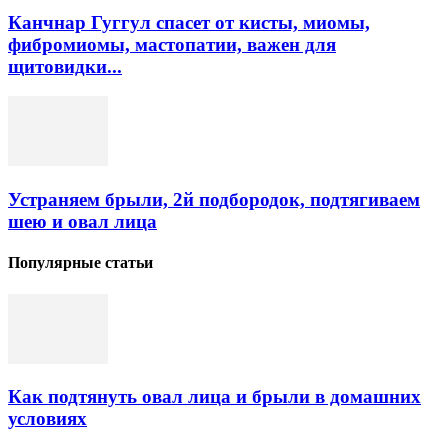
Канчнар Гуггул спасет от кисты, миомы,
фибромиомы, мастопатии, важен для
щитовидки...
Устраняем брыли, 2й подбородок, подтягиваем
шею и овал лица
Популярные статьи
Как подтянуть овал лица и брыли в домашних
условиях