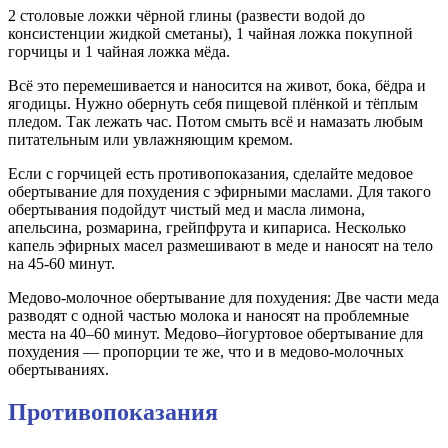
2 столовые ложки чёрной глины (развести водой до
консистенции жидкой сметаны), 1 чайная ложка покупной
горчицы и 1 чайная ложка мёда.
Всё это перемешивается и наносится на живот, бока, бёдра и
ягодицы. Нужно обернуть себя пищевой плёнкой и тёплым
пледом. Так лежать час. Потом смыть всё и намазать любым
питательным или увлажняющим кремом.
Если с горчицей есть противопоказания, сделайте медовое
обертывание для похудения с эфирными маслами. Для такого
обертывания подойдут чистый мед и масла лимона,
апельсина, розмарина, грейпфрута и кипариса. Несколько
капель эфирных масел размешивают в меде и наносят на тело
на 45-60 минут.
Медово-молочное обертывание для похудения: Две части меда
разводят с одной частью молока и наносят на проблемные
места на 40–60 минут. Медово–йогуртовое обертывание для
похудения — пропорции те же, что и в медово-молочных
обертываниях.
Противопоказания