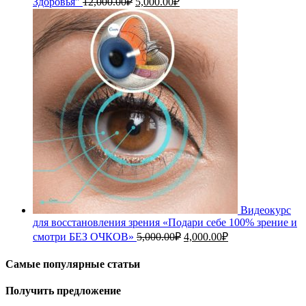
Здоровья"
12,000.00
₽
5,000.00
₽
цена
цена:
составляла
5,000.00₽.
12,000.00₽.
Видеокурс
для восстановления зрения «Подари себе 100% зрение и
Первоначальная
Текущая
смотри БЕЗ ОЧКОВ»
5,000.00
₽
4,000.00
₽
цена
цена:
составляла
4,000.00₽.
Самые популярные статьи
5,000.00₽.
Получить предложение