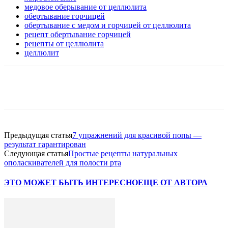
медовое оберывание от целлюлита
обертывание горчицей
обертывание с медом и горчицей от целлюлита
рецепт обертывание горчицей
рецепты от целлюлита
целлюлит
VK
Twitter
Pinterest
Telegram
Предыдущая статья
7 упражнений для красивой попы —
результат гарантирован
Следующая статья
Простые рецепты натуральных
ополаскивателей для полости рта
ЭТО МОЖЕТ БЫТЬ ИНТЕРЕСНО
ЕЩЕ ОТ АВТОРА