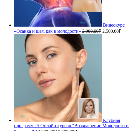
Видеокурс
Первоначальн
Теку
«Осанка и шея, как в молодости»
2,900.00
₽
2,500.00
₽
цена
цена
составляла
2,50
2,900.00₽.
Клубная
программа 5 Онлайн курсов "Возвращение Молодости и
Первоначальная
Текущая