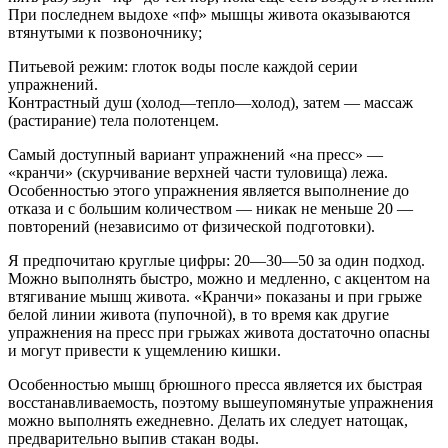
При последнем выдохе «пф» мышцы живота оказываются
втянутыми к позвоночнику;
Питьевой режим: глоток воды после каждой серии
упражнений.
Контрастный душ (холод—тепло—холод), затем — массаж
(растирание) тела полотенцем.
Самый доступный вариант упражнений «на пресс» —
«кранчи» (скурчивание верхней части туловища) лежа.
Особенностью этого упражнения является выполнение до
отказа и с большим количеством — никак не меньше 20 —
повторений (независимо от физической подготовки).
Я предпочитаю круглые цифры: 20—30—50 за один подход.
Можно выполнять быстро, можно и медленно, с акцентом на
втягивание мышц живота. «Кранчи» показаны и при грыже
белой линии живота (пупочной), в то время как другие
упражнения на пресс при грыжах живота достаточно опасны
и могут привести к ущемлению кишки.
Особенностью мышц брюшного пресса является их быстрая
восстанавливаемость, поэтому вышеупомянутые упражнения
можно выполнять ежедневно. Делать их следует натощак,
предварительно выпив стакан воды.