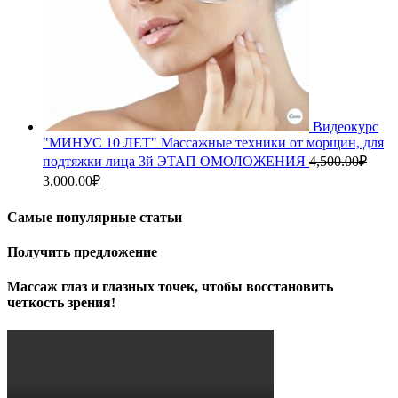
Видеокурс
"МИНУС 10 ЛЕТ" Массажные техники от морщин, для
подтяжки лица 3й ЭТАП ОМОЛОЖЕНИЯ
4,500.00
₽
Первоначальная
Текущая
3,000.00
₽
цена
цена:
составляла
3,000.00₽.
Самые популярные статьи
4,500.00₽.
Получить предложение
Массаж глаз и глазных точек, чтобы восстановить
четкость зрения!