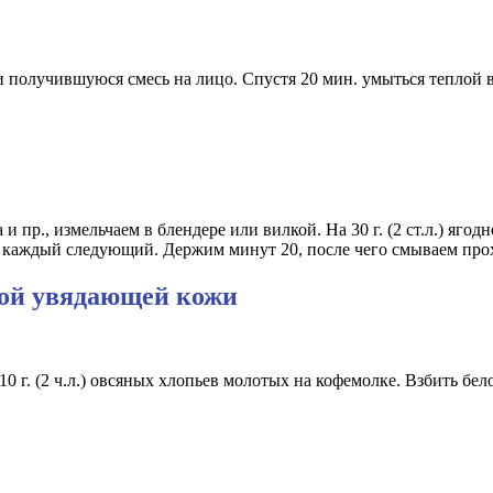
и получившуюся смесь на лицо. Спустя 20 мин. умыться теплой 
и пр., измельчаем в блендере или вилкой. На 30 г. (2 ст.л.) яг
н. каждый следующий. Держим минут 20, после чего смываем про
той увядающей кожи
, 10 г. (2 ч.л.) овсяных хлопьев молотых на кофемолке. Взбить бе