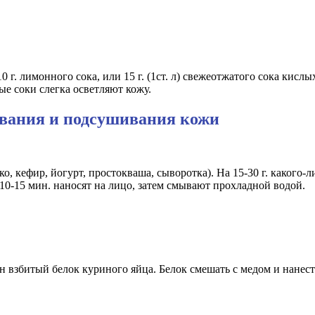
0 г. лимонного сока, или 15 г. (1ст. л) свежеотжатого сока кисл
лые соки слегка осветляют кожу.
ивания и подсушивания кожи
 кефир, йогурт, простокваша, сыворотка). На 15-30 г. какого-
10-15 мин. наносят на лицо, затем смывают прохладной водой.
взбитый белок куриного яйца. Белок смешать с медом и нанести