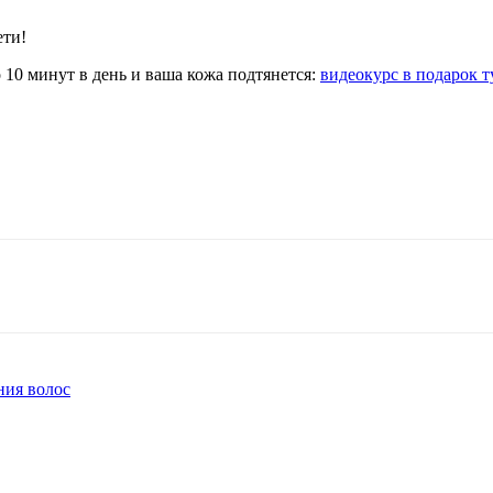
ети!
 10 минут в день и ваша кожа подтянется:
видеокурс в подарок т
Tumblr
Viber
ния волос