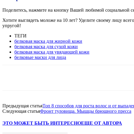
Поделитесь, нажмите на кнопку Вашей любимой социальной с
Хотите выглядеть моложе на 10 лет? Уделите своему лицу всего
упругой!
ТЕГИ
белковая маска для жирной кожи
белковая маска для сухой кожи
белковая маска для увядающей кожи
белковые маски для лица
VK
Twitter
Pinterest
Telegram
Предыдущая статья
Топ 8 способов для роста волос и от выпаде
Следующая статья
Фронт туловища. Мышцы брюшного пресса
ЭТО МОЖЕТ БЫТЬ ИНТЕРЕСНО
ЕЩЕ ОТ АВТОРА