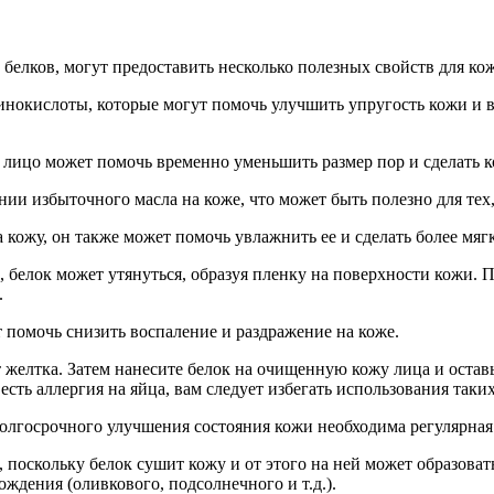
 белков, могут предоставить несколько полезных свойств для ко
минокислоты, которые могут помочь улучшить упругость кожи и 
лицо может помочь временно уменьшить размер пор и сделать к
и избыточного масла на коже, что может быть полезно для тех,
кожу, он также может помочь увлажнить ее и сделать более мяг
 белок может утянуться, образуя пленку на поверхности кожи. 
.
 помочь снизить воспаление и раздражение на коже.
т желтка. Затем нанесите белок на очищенную кожу лица и оставь
есть аллергия на яйца, вам следует избегать использования таких
долгосрочного улучшения состояния кожи необходима регулярная
, поскольку белок сушит кожу и от этого на ней может образов
ождения (оливкового, подсолнечного и т.д.).