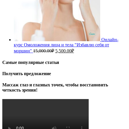
Онлайн-
курс Омоложения лица и тела "Избавлю себя от
Первоначальная
Текущая
морщин"
15,000.00
₽
5,500.00
₽
цена
цена:
составляла
5,500.00₽.
Самые популярные статьи
15,000.00₽.
Получить предложение
Массаж глаз и глазных точек, чтобы восстановить
четкость зрения!