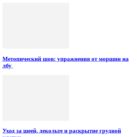
Метопический шов: упражнения от морщин на
лбу
Уход за шеей, декольте и раскрытие грудной