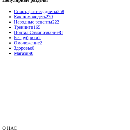
Популярные разделы
Спорт, фитнес, диеты
258
Как помолодеть
239
Народные рецепты
222
Тренинги
165
Портал Самопознание
81
Без рубрики
2
Омоложение
2
Здоровье
0
Магазин
0
О НАС