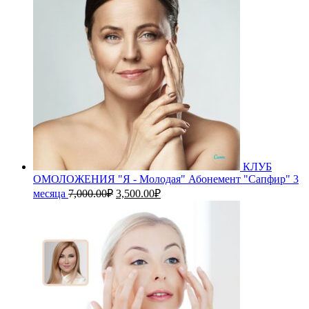
КЛУБ
ОМОЛОЖЕНИЯ "Я - Молодая" Абонемент "Сапфир" 3
Первоначальная
Текущая
месяца
7,000.00
₽
3,500.00
₽
цена
цена:
составляла
3,500.00₽.
7,000.00₽.