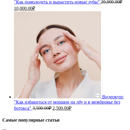
"Как помолодеть и вырастить новые зубы"
20,000.00
₽
Первоначальная
Текущая
10,000.00
₽
цена
цена:
составляла
10,000.00₽.
20,000.00₽.
Видеокурс
"Как избавиться от морщин на лбу и в межбровье без
Первоначальная
Текущая
ботокса"
3,500.00
₽
2,500.00
₽
цена
цена:
составляла
2,500.00₽.
Самые популярные статьи
3,500.00₽.