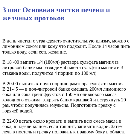
3 шаг Основная чистка печени и
желчных протоков
В день чистки с утра сделать очистительную клизму, можно с
лимонным соком или кому что подходит. После 14 часов пить
только воду, если есть желание.⠀
В 18 -00 выпить 1/4 (180мл) раствора сульфата магния (в
литровой банке мы разводим 4 пакета сульфата магния и 3
стакана воды, получится 4 порции по 180 мл)⠀
В 20-00 выпить вторую порцию рамтвора сульфата магния⠀
В 21-45 — в пол-литровой банке смешать 200мл лимонного
сока или сока грейпфруктов с 150 мл оливкового масла
холодного отжима, закрыть банку крышкой и встряхнуть 20
раз, чтобы получилась эмульсия. Подготовить грелку с
горячей водой.⠀
В 22-00 встать около кровати и выпить всю смесь масла и
сока, в идеале залпом, если тошнит, запивать водой. Затем
лечь в постель и грелку положить к правому боку в область