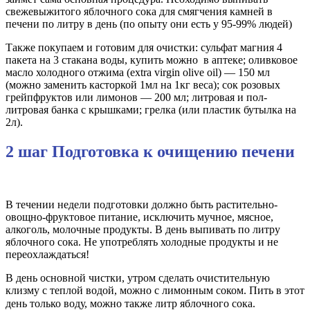
свежевыжитого яблочного сока для смягчения камней в
печени по литру в день (по опыту они есть у 95-99% людей)
Также покупаем и готовим для очистки: сульфат магния 4
пакета на 3 стакана воды, купить можно в аптеке; оливковое
масло холодного отжима (extra virgin olive oil) — 150 мл
(можно заменить касторкой 1мл на 1кг веса); сок розовых
грейпфруктов или лимонов — 200 мл; литровая и пол-
литровая банка с крышками; грелка (или пластик бутылка на
2л).
2 шаг Подготовка к очищению печени
В течении недели подготовки должно быть растительно-
овощно-фруктовое питание, исключить мучное, мясное,
алкоголь, молочные продукты. В день выпивать по литру
яблочного сока. Не употреблять холодные продукты и не
переохлаждаться!
В день основной чистки, утром сделать очистительную
клизму с теплой водой, можно с лимонным соком. Пить в этот
день только воду, можно также литр яблочного сока.⠀