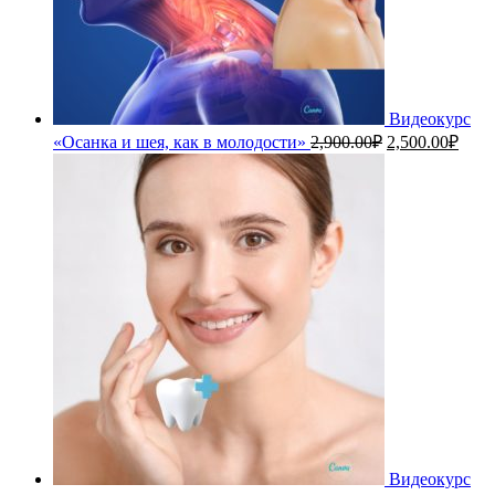
Видеокурс
Первоначальн
Теку
«Осанка и шея, как в молодости»
2,900.00
₽
2,500.00
₽
цена
цена
составляла
2,50
2,900.00₽.
Видеокурс