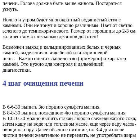
печени. Голова должна быть выше живота. Постараться
уснуть.⠀
Ночью и утром будет многократный водянистый стул с
камнями. Они не тонут и хорошо различимы. Цвет от светло-
зеленого до темнокоричневого. Размер от горошины до 2-3 см,
количеством от несколько десятков до сотен!
Возможен выход и кальцинированных белых и черных
камней, выделения в виде белой или коричневой
пены.⠀Важно оценить количество (примерно) и характер
камней. Это нужно для контроля и дальнейшей
диагностики.⠀
4 шаг очищения печени
В 6-6-30 выпить 3ю порцию сульфата магния.
В 8-8-30 выпить последнюю 4ю порцию сульфата магния.⠀
В 10-10-30 можно выпить стакан любого свежевыжатого сока,
затем кашу на воде или топленом масле, еще через пару часов-
овощи на пару. Далее обычное питание, но 3-4 дня после
чистки печени желательно не переедать, не употреблять жиры