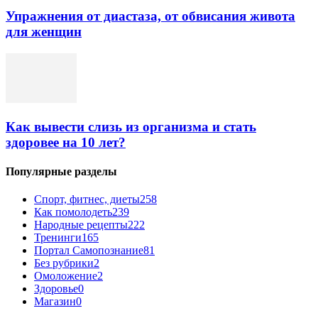
Упражнения от диастаза, от обвисания живота
для женщин
Как вывести слизь из организма и стать
здоровее на 10 лет?
Популярные разделы
Спорт, фитнес, диеты
258
Как помолодеть
239
Народные рецепты
222
Тренинги
165
Портал Самопознание
81
Без рубрики
2
Омоложение
2
Здоровье
0
Магазин
0