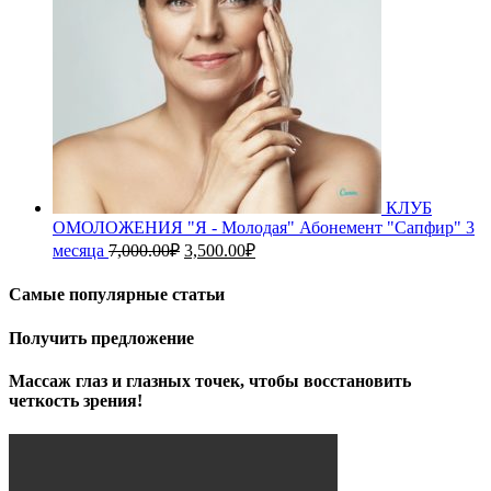
КЛУБ
ОМОЛОЖЕНИЯ "Я - Молодая" Абонемент "Сапфир" 3
Первоначальная
Текущая
месяца
7,000.00
₽
3,500.00
₽
цена
цена:
составляла
3,500.00₽.
Самые популярные статьи
7,000.00₽.
Получить предложение
Массаж глаз и глазных точек, чтобы восстановить
четкость зрения!