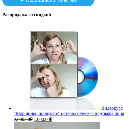
Распродажа со скидкой
Видеокурс
"Морщины, прощайте" остеопатическая подтяжка лица
Первоначальная
Текущая
2,000.00
₽
1,000.00
₽
цена
цена:
составляла