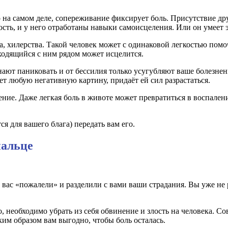
 на самом деле, сопереживание фиксирует боль. Присутствие др
ость, и у него отработаны навыки самоисцеления. Или он умеет э
 хилерства. Такой человек может с одинаковой легкостью помочь
аходящийся с ним рядом может исцелится.
ют паниковать и от бессилия только усугубляют ваше болезненно
ет любую негативную картину, придаёт ей сил разрастаться.
ение. Даже легкая боль в животе может превратиться в воспален
я для вашего блага) передать вам его.
пальце
ы вас «пожалели» и разделили с вами ваши страдания. Вы уже не
о, необходимо убрать из себя обвинение и злость на человека. С
аким образом вам выгодно, чтобы боль осталась.