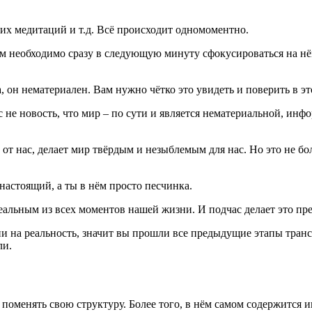
их медитаций и т.д. Всё происходит одномоментно.
ам необходимо сразу в следующую минуту сфокусироваться на нё
а, он нематериален. Вам нужно чётко это увидеть и поверить в эт
с не новость, что мир – по сути и является нематериальной, и
от нас, делает мир твёрдым и незыблемым для нас. Но это не бо
 настоящий, а ты в нём просто песчинка.
е реальным из всех моментов нашей жизни. И подчас делает это 
нии на реальность, значит вы прошли все предыдущие этапы тра
ли.
о поменять свою структуру. Более того, в нём самом содержится