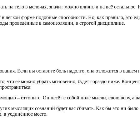
ать на тело в мелочах, значит можно влиять и на всё остальное. 
 в легкой форме подобные способности. Но, как правило, это е
 годы проведённые в самоизоляции, в строгой дисциплине.
вания. Если вы оставите боль надолго, она отложится в вашем п
 то, что её можно убрать мгновенно, будет гораздо ниже. Конце
спространиться.
омощью – отгоните. Он несёт с собой поле мысли, свою веру, а 
угих мыслящих сознаний будет вас сбивать. Как бы это ни было 
к, в уединённое место.