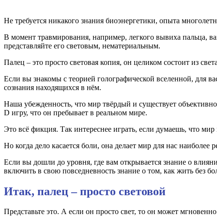
Не требуется никакого знания биоэнергетики, опыта многолетн
В момент травмирования, например, легкого вывиха пальца, в
представляйте его световым, нематериальным.
Палец – это просто световая копия, он целиком состоит из свет
Если вы знакомы с теорией голографической вселенной, для ва
сознания находящихся в нём.
Наша убежденность, что мир твёрдый и существует объективно 
D игру, что он пребывает в реальном мире.
Это всё фикция. Так интереснее играть, если думаешь, что мир
Но когда дело касается боли, она делает мир для нас наиболе
Если вы дошли до уровня, где вам открывается знание о влия
включить в свою повседневность знание о том, как жить без бо
Итак, палец – просто световой
Представьте это. А если он просто свет, то он может мгновенн