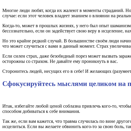
Многие люди любят, когда их жалеют в моменты страданий. Но
случае: если этот человек владеет знанием о влиянии на реальн
Когда-то, может в прошлых жизнях, у него был опыт шаманизма,
бессознательно, если он задействует свою веру в исцеление, н
Но это крайне редкий случай. В большинстве своём люди начина
что может случиться с вами в данный момент. Страх увеличива
Если силен страх, даже безобидный порез может вызвать зараж
осторожны со страхом. Не давайте ему проникнуть в вас.
Сторонитесь людей, несущих его в себе! И желающих (разумеетс
Сфокусируйтесь мыслями целиком на 
Итак, избегайте любой ценой соблазна привлечь кого-то, чтоб
способом добиваться к себе внимания.
Так же, если вам кажется, что травма случилась по вине другог
исцелиться. Если вы желаете обвинить кого-то за свою боль, т