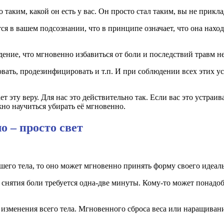
 таким, какой он есть у вас. Он просто стал таким, вы не прик
ся в вашем подсознании, что в принципе означает, что она нахо
ение, что мгновенно избавиться от боли и последствий травм н
ать, продезинфицировать и т.п. И при соблюдении всех этих усл
ет эту веру. Для нас это действительно так. Если вас это устраи
жно научиться убирать её мгновенно.
о – просто свет
шего тела, то оно может мгновенно принять форму своего идеаль
, снятия боли требуется одна-две минуты. Кому-то может понадо
 изменения всего тела. Мгновенного сброса веса или наращиван