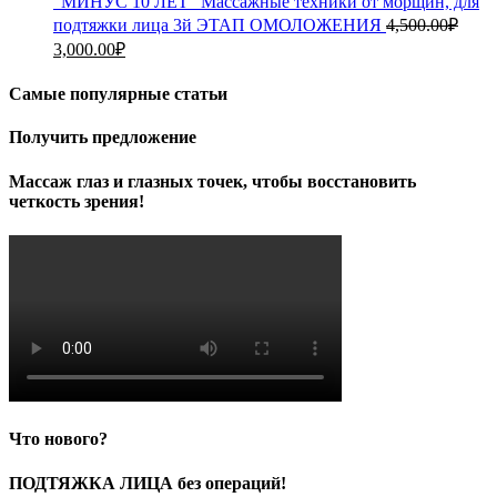
"МИНУС 10 ЛЕТ" Массажные техники от морщин, для
подтяжки лица 3й ЭТАП ОМОЛОЖЕНИЯ
4,500.00
₽
Первоначальная
Текущая
3,000.00
₽
цена
цена:
составляла
3,000.00₽.
Самые популярные статьи
4,500.00₽.
Получить предложение
Массаж глаз и глазных точек, чтобы восстановить
четкость зрения!
Что нового?
ПОДТЯЖКА ЛИЦА без операций!