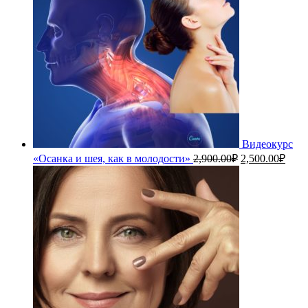
Видеокурс
Первоначальн
Теку
«Осанка и шея, как в молодости»
2,900.00
₽
2,500.00
₽
цена
цена
составляла
2,50
2,900.00₽.