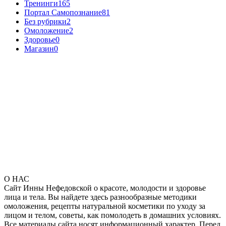
Тренинги
165
Портал Самопознание
81
Без рубрики
2
Омоложение
2
Здоровье
0
Магазин
0
О НАС
Сайт Инны Нефедовской о красоте, молодости и здоровье
лица и тела. Вы найдете здесь разнообразные методики
омоложения, рецепты натуральной косметики по уходу за
лицом и телом, советы, как помолодеть в домашних условиях.
Все материалы сайта носят информационный характер. Перед