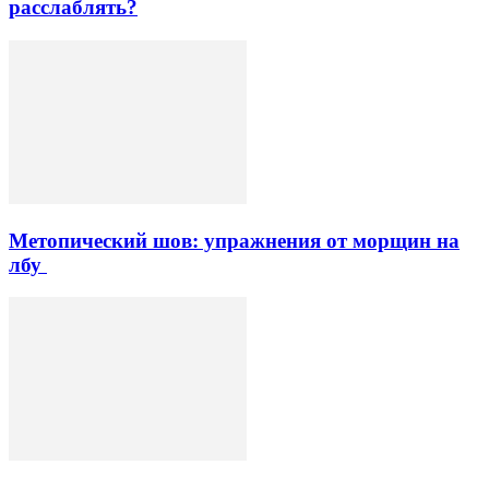
расслаблять?
Метопический шов: упражнения от морщин на
лбу