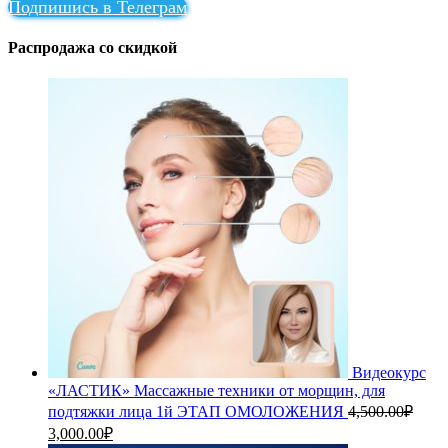
Подпишись в Телеграм
Распродажа со скидкой
Видеокурс
«ЛАСТИК» Массажные техники от морщин, для
подтяжки лица 1й ЭТАП ОМОЛОЖЕНИЯ
4,500.00
₽
Первоначальная
Текущая
3,000.00
₽
цена
цена: