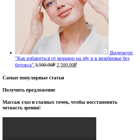
Видеокурс
"Как избавиться от морщин на лбу и в межбровье без
Первоначальная
Текущая
ботокса"
3,500.00
₽
2,500.00
₽
цена
цена:
составляла
2,500.00₽.
Самые популярные статьи
3,500.00₽.
Получить предложение
Массаж глаз и глазных точек, чтобы восстановить
четкость зрения!