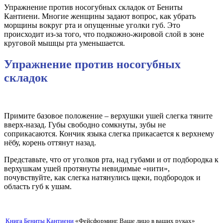
Упражнение против носогубных складок от Бениты
Кантиени. Многие женщины задают вопрос, как убрать
морщины вокруг рта и опущенные уголки губ. Это
происходит из-за того, что подкожно-жировой слой в зоне
круговой мышцы рта уменьшается.
Упражнение против носогубных
складок
Примите базовое положение – верхушки ушей слегка тяните
вверх-назад. Губы свободно сомкнуты, зубы не
соприкасаются. Кончик языка слегка прикасается к верхнему
нёбу, корень оттянут назад.
Представьте, что от уголков рта, над губами и от подбородка к
верхушкам ушей протянуты невидимые «нити»,
почувствуйте, как слегка натянулись щеки, подбородок и
область губ к ушам.
Книга Бениты Кантиени
«Фейсформинг. Ваше лицо в ваших руках»