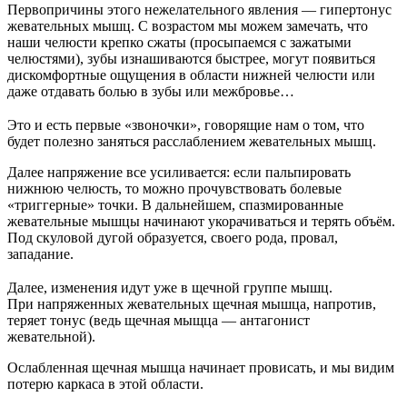
Первопричины этого нежелательного явления — гипертонус
жевательных мышц. С возрастом мы можем замечать, что
наши челюсти крепко сжаты (просыпаемся с зажатыми
челюстями), зубы изнашиваются быстрее, могут появиться
дискомфортные ощущения в области нижней челюсти или
даже отдавать болью в зубы или межбровье…
⠀
Это и есть первые «звоночки», говорящие нам о том, что
будет полезно заняться расслаблением жевательных мышц.
Далее напряжение все усиливается: если пальпировать
нижнюю челюсть, то можно прочувствовать болевые
«триггерные» точки. В дальнейшем, спазмированные
жевательные мышцы начинают укорачиваться и терять объём.
Под скуловой дугой образуется, своего рода, провал,
западание.
⠀
Далее, изменения идут уже в щечной группе мышц.
При напряженных жевательных щечная мышца, напротив,
теряет тонус (ведь щечная мыщца — антагонист
жевательной).
Ослабленная щечная мышца начинает провисать, и мы видим
потерю каркаса в этой области.
⠀