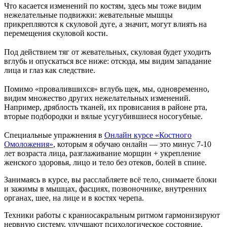
Что касается изменений по костям, здесь мы тоже видим
нежелательные подвижки: жевательные мышцы
прикрепляются к скуловой дуге, а значит, могут влиять на
перемещения скуловой кости.
⠀
Под действием тяг от жевательных, скуловая будет уходить
вглубь и опускаться все ниже: отсюда, мы видим западание
лица и глаз как следствие.
⠀
Помимо «провалившихся» вглубь щек, мы, одновременно,
видим множество других нежелательных изменений.
Например, дряблость тканей, их провисания в районе рта,
вторые подбородки и вялые усугубившиеся носогубные.
⠀
Специальные упражнения в
Онлайн курсе «Костного
Омоложения»
, которым я обучаю онлайн — это минус 7-10
лет возраста лица, разглаживание морщин + укрепление
женского здоровья, лицо и тело без отеков, болей в спине.
Занимаясь в курсе, вы расслабляете всё тело, снимаете блоки
и зажимы в мышцах, фасциях, позвоночнике, внутренних
органах, шее, на лице и в костях черепа.
Техники работы с краниосакральным ритмом гармонизируют
нервную систему, улучшают психологическое состояние.