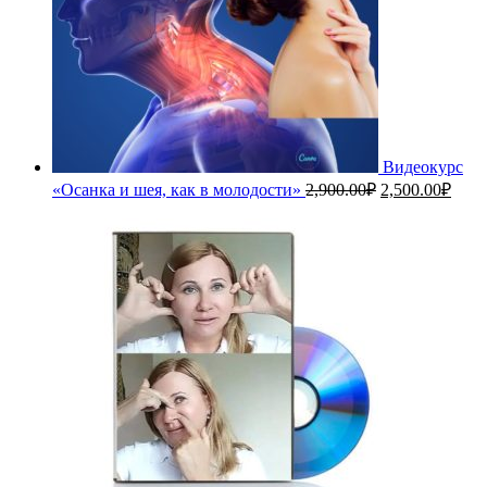
Видеокурс
Первоначальн
Теку
«Осанка и шея, как в молодости»
2,900.00
₽
2,500.00
₽
цена
цена
составляла
2,50
2,900.00₽.