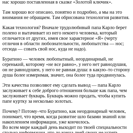
нас хорошо поставленная в сказке «Золотой ключик».
Там хорошо все описано, понятно и подробно, а мы на это
внимания не обращаем. Там обрисована технология развития.
Какая технология? Вначале трудолюбивый папа Карло берет
полено и вытачивает из него некоего человека, который
отличается от других, имея свое характерное «Я» (черту
отличия в области любознательности, любопытства — нос;
отсюда — совать свой нос, куда не надо).
Буратино — человек любопытный, неординарный, не
серенький, которому «не все равно», у него нет равнодушия,
он не равнодушен, у него не равная душа: в какую–то сторону
душа более измеримая, значит, она более туда продвинулась.
Эти качества позволяют ему сделать вывод — папа Карло
заслуживает к себе доброго отношения больше как папа, чем
заслуживает букварь. Букварь можно продать, чтобы купить
папе куртку за несколько золотых.
Почему? Потому–что Буратино, как неординарный человек,
понимает, что время, когда развитие шло базами знаний или
накоплением информации, уже кончилось.
Во всем мире каждый день выходит по твоей специальности
столько информации, что до конца дней своих не успеть