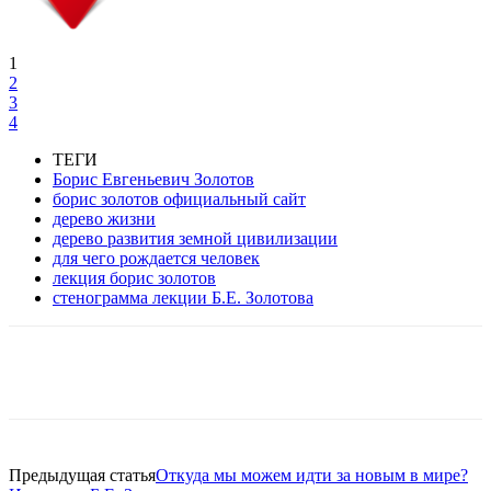
1
2
3
4
ТЕГИ
Борис Евгеньевич Золотов
борис золотов официальный сайт
дерево жизни
дерево развития земной цивилизации
для чего рождается человек
лекция борис золотов
стенограмма лекции Б.Е. Золотова
VK
Twitter
Pinterest
Telegram
Предыдущая статья
Откуда мы можем идти за новым в мире?