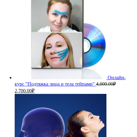
Онлайн-
курс "Подтяжка лица и тела тейпами"
4,000.00
₽
Первоначальная
Текущая
2,700.00
₽
цена
цена:
составляла
2,700.00₽.
4,000.00₽.