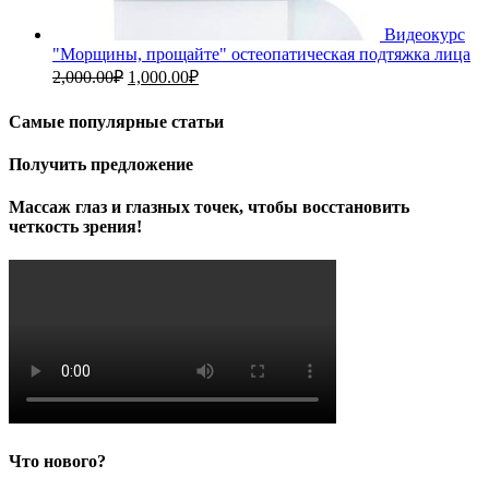
Видеокурс
"Морщины, прощайте" остеопатическая подтяжка лица
Первоначальная
Текущая
2,000.00
₽
1,000.00
₽
цена
цена:
составляла
1,000.00₽.
Самые популярные статьи
2,000.00₽.
Получить предложение
Массаж глаз и глазных точек, чтобы восстановить
четкость зрения!
Что нового?