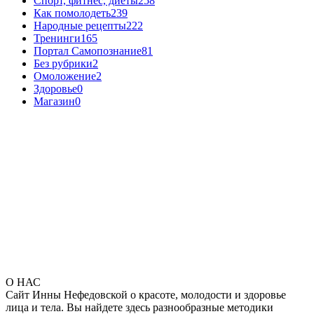
Спорт, фитнес, диеты
258
Как помолодеть
239
Народные рецепты
222
Тренинги
165
Портал Самопознание
81
Без рубрики
2
Омоложение
2
Здоровье
0
Магазин
0
О НАС
Сайт Инны Нефедовской о красоте, молодости и здоровье
лица и тела. Вы найдете здесь разнообразные методики